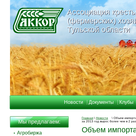
Ассоциация кресть
Ассоциация кресть
(фермерских) хозя
(фермерских) хозя
Тульской области
Тульской области
Новости
Документы
Клубы
Главная
\
Новости
\
Объем импорта
Мы предлагаем:
за 2013 год вырос более чем в 2
Объем импорта
Агробиржа