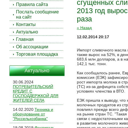
сгущенных сли
Правила сайта
2013 год вырос
Послать сообщение
на сайт
раза
Контакты
« Назад
Актуально
12.02.2014 20:17
Главная
Об ассоциации
Импорт сливочного масла 
Торговая площадка
также вырос на 52%, в де
683,6 млн долларов, а в н
142,1 тыс. тонн.
Актуально
Как сообщалось ранее, Ев
комиссия (ЕЭК) зафиксиров
30.06.2024
рост импорта молока в ст
ПОТРЕБИТЕЛЬСКИЙ
(ТС) из-за дефицита собст
КРЕДИТ С
условиях членства в ВТО.
ГОСПОДДЕРЖКОЙ ДЛЯ
ЖИТЕЛЕЙ СЕЛА
ЕЭК пришла к выводу, что 
молочных продуктов из ст
14.02.2020
Техника и
повлиял прежде всего деф
оборудование от
на рынке стран ТС. "Такая
"Россельхозбанка"
связи с недостаточными 
в развитие молочного жив
19.08.2019
Фестиваль
кормов из-за их удорожани