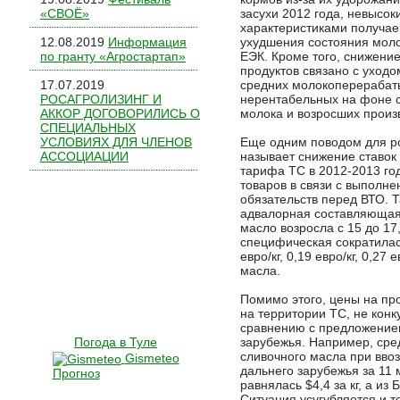
«СВОЁ»
засухи 2012 года, невысо
характеристиками получае
12.08.2019
Информация
ухудшения состояния молоч
по гранту «Агростартап»
ЕЭК. Кроме того, снижени
продуктов связано с уходо
17.07.2019
средних молокоперерабат
РОСАГРОЛИЗИНГ И
нерентабельных на фоне 
АККОР ДОГОВОРИЛИСЬ О
молока и возросших произ
СПЕЦИАЛЬНЫХ
УСЛОВИЯХ ДЛЯ ЧЛЕНОВ
Еще одним поводом для р
АССОЦИАЦИИ
называет снижение ставок
тарифа ТС в 2012-2013 го
товаров в связи с выполн
обязательств перед ВТО. Т
адвалорная составляющая 
масло возросла с 15 до 17
специфическая сократилась
евро/кг, 0,19 евро/кг, 0,27
масла.
Помимо этого, цены на пр
на территории ТС, не кон
сравнению с предложением
Погода в Туле
зарубежья. Например, сре
сливочного масла при ввоз
Gismeteo
дальнего зарубежья за 11 
Прогноз
равнялась $4,4 за кг, а из Б
Ситуация усугубляется и т