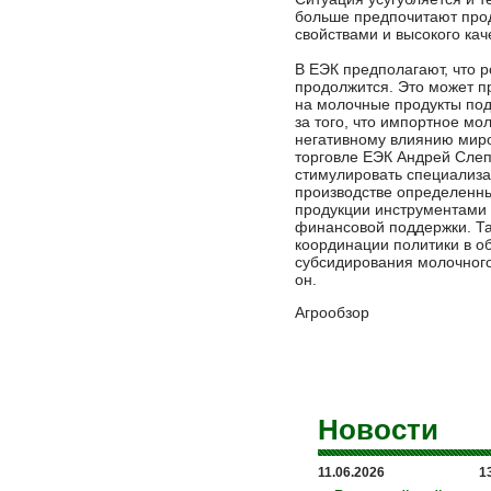
больше предпочитают про
свойствами и высокого кач
В ЕЭК предполагают, что 
продолжится. Это может пр
на молочные продукты под
за того, что импортное мо
негативному влиянию миро
торговле ЕЭК Андрей Сле
стимулировать специализа
производстве определенн
продукции инструментами 
финансовой поддержки. Та
координации политики в о
субсидирования молочного
он.
Агрообзор
Новости
11.06.2026
1