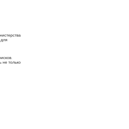
нистерства
 для
рисков.
ь не только