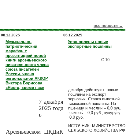
все новости →
08.12.2025
06.12.2025
Музыкально-
Установлены новые
патриотический
экспортные пошлины
марафон с
презентацией новой
С 10
книги арсеньевского
писателя-поэта члена
союза писателей
я
России, члена
региональной АККОР
Виктора Борисова
«Никто, кроме нас»
декабря действуют новые
пошлины на экспорт
зерновых. Ставка вывозной
7 декабря
таможенной пошлины: На
2025 года
пшеницу и меслин – 0,0 руб.
ячмень – 0,0 руб., кукурузу –
в
0,0 руб.
ИCТОЧНИК: МИНИСТЕРСТВО
СЕЛЬСКОГО ХОЗЯЙСТВА РФ
Арсеньевском ЦКДиК