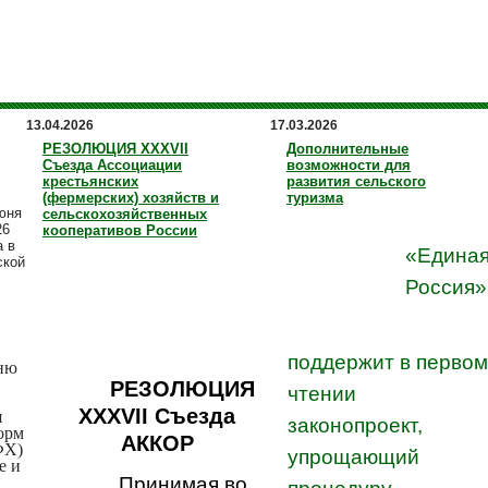
13.04.2026
17.03.2026
РЕЗОЛЮЦИЯ XXXVII
Дополнительные
Съезда Ассоциации
возможности для
крестьянских
развития сельского
(фермерских) хозяйств и
туризма
юня
сельскохозяйственных
26
кооперативов России
а в
«Едина
ской
Россия»
поддержит в первом
ню
РЕЗОЛЮЦИЯ
чтении
XXXVII
Съезда
я
законопроект,
орм
АККОР
ФХ)
упрощающий
е и
Принимая во