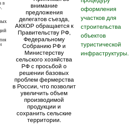
процедуру
а в
внимание
.
оформления
предложения
участков для
делегатов съезда,
ных
АККОР обращается к
строительства
дий
Правительству РФ,
объектов
Федеральному
ития
туристической
и
Собранию РФ и
Министерству
инфраструктуры.
сельского хозяйства
РФ с просьбой о
решении базовых
проблем фермерства
в России, что позволит
увеличить объем
производимой
продукции и
сохранить сельские
территории.