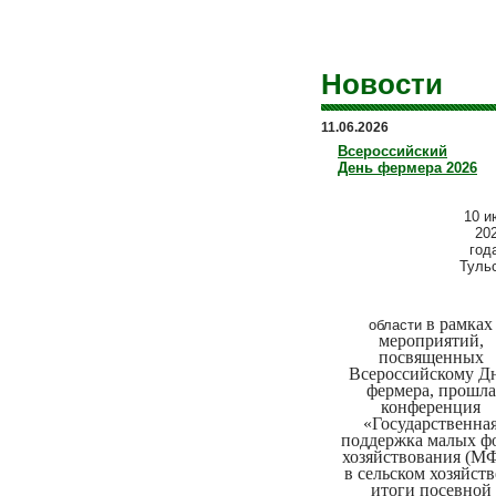
Новости
11.06.2026
Всероссийский
День фермера 2026
10 и
20
год
Туль
в рамках
области
мероприятий,
посвященных
Всероссийскому Д
фермера, прошла
конференция
«Государственна
поддержка малых ф
хозяйствования (М
в сельском хозяйств
итоги посевной