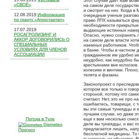
Этот случай дает нам возм
«СВОЁ»
на самом деле государств
и смотрит на них. Когда в
12.08.2019
Информация
очередные ученые разгово
по гранту «Агростартап»
право ЛПХ называться фер
необходимости прикрытые 
17.07.2019
выдающие истинных намере
РОСАГРОЛИЗИНГ И
Опасно, нужно сохранять 
АККОР ДОГОВОРИЛИСЬ О
на самом деле власти хоте
СПЕЦИАЛЬНЫХ
наемных работников. Чтоб
УСЛОВИЯХ ДЛЯ ЧЛЕНОВ
в банке. Чтобы в частном 
АССОЦИАЦИИ
гражданином им удобно и
неудобно, как неудобно б
крестьянами вне колхозов.
колесики и винтики. Плохо,
телята и фазаны.
Законопроект о преследов
котором все только и гово
стороной, потому что сам
считают. Нет, это не про н
ошибаетесь, товарищи, с т
вы эти самые тунеядцы и 
лучшем случае, но даже э
Погода в Туле
еще к вам несколько снис
деле вы тунеядцы, и вас п
Gismeteo
предлагается лишить, нап
Прогноз
бесплатной медицины. То 
вычеркнуть из общества. 