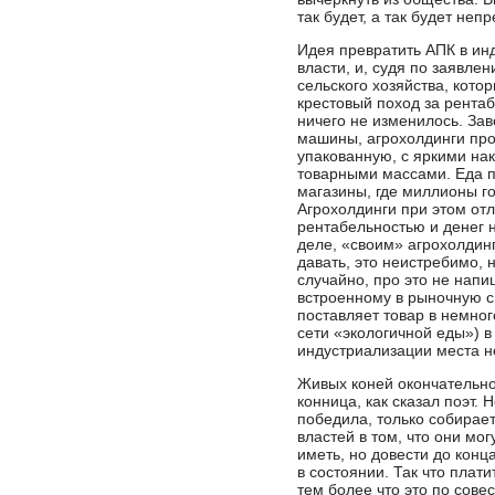
так будет, а так будет неп
Идея превратить АПК в ин
власти, и, судя по заявле
сельского хозяйства, кото
крестовый поход за рентаб
ничего не изменилось. Зав
машины, агрохолдинги про
упакованную, с яркими на
товарными массами. Еда по
магазины, где миллионы го
Агрохолдинги при этом от
рентабельностью и денег 
деле, «своим» агрохолдинг
давать, это неистребимо, 
случайно, про это не нап
встроенному в рыночную си
поставляет товар в немно
сети «экологичной еды») в
индустриализации места не
Живых коней окончательн
конница, как сказал поэт. 
победила, только собирае
властей в том, что они мог
иметь, но довести до конца
в состоянии. Так что плат
тем более что это по совес