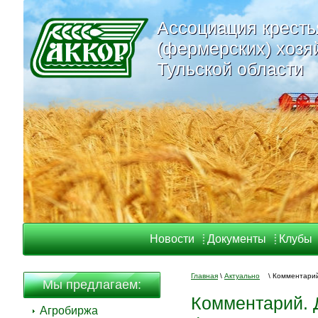
Ассоциация кресть
Ассоциация кресть
(фермерских) хозя
(фермерских) хозя
Тульской области
Тульской области
Новости
Документы
Клубы
Главная
\
Актуально
\
Комментарий
Мы предлагаем:
Комментарий. 
Агробиржа