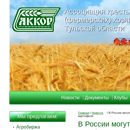
Ассоциация кресть
Ассоциация кресть
(фермерских) хозя
(фермерских) хозя
Тульской области
Тульской области
Новости
Документы
Клубы
Главная
\
Новости
\
В России могу
Мы предлагаем:
картофеля
В России могут
Агробиржа