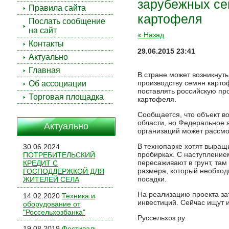
зарубежных с
Правила сайта
картофеля
Послать сообщение
на сайт
« Назад
Контакты
29.06.2015 23:41
Актуально
Главная
В стране может возникнуть
производству семян карто
Об ассоциации
поставлять российскую пр
Торговая площадка
картофеля.
Сообщается, что объект во
области, но Федеральное 
Актуально
организаций может рассмо
В технопарке хотят выращ
30.06.2024
пробирках. С наступление
ПОТРЕБИТЕЛЬСКИЙ
пересаживают в грунт, там
КРЕДИТ С
размера, который необхо
ГОСПОДДЕРЖКОЙ ДЛЯ
посадки.
ЖИТЕЛЕЙ СЕЛА
На реализацию проекта за
14.02.2020
Техника и
инвестиций. Сейчас ищут 
оборудование от
"Россельхозбанка"
Руссельхоз.ру
19.08.2019
Фестиваль