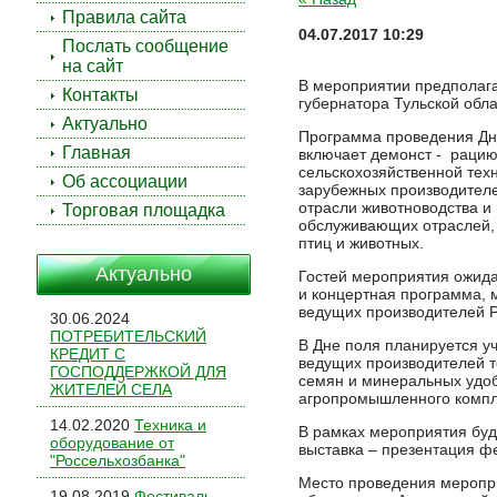
Правила сайта
04.07.2017 10:29
Послать сообщение
на сайт
В мероприятии предполага
Контакты
губернатора Тульской обла
Актуально
Программа проведения Дн
Главная
включает демонст - раци
сельскохозяйственной тех
Об ассоциации
зарубежных производителе
отрасли животноводства и
Торговая площадка
обслуживающих отраслей, 
птиц и животных.
Актуально
Гостей мероприятия ожид
и концертная программа, 
ведущих производителей Р
30.06.2024
ПОТРЕБИТЕЛЬСКИЙ
В Дне поля планируется у
КРЕДИТ С
ведущих производителей т
ГОСПОДДЕРЖКОЙ ДЛЯ
семян и минеральных удо
ЖИТЕЛЕЙ СЕЛА
агропромышленного компл
14.02.2020
Техника и
В рамках мероприятия буд
оборудование от
выставка – презентация ф
"Россельхозбанка"
Место проведения меропр
19.08.2019
Фестиваль