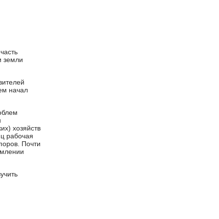
часть
и земли
вителей
ем начал
облем
и
их) хозяйств
яц рабочая
поров. Почти
рмлении
учить