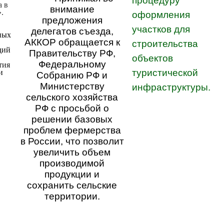
процедуру
а в
внимание
.
оформления
предложения
участков для
делегатов съезда,
ных
АККОР обращается к
строительства
дий
Правительству РФ,
объектов
Федеральному
ития
туристической
и
Собранию РФ и
Министерству
инфраструктуры.
сельского хозяйства
РФ с просьбой о
решении базовых
проблем фермерства
в России, что позволит
увеличить объем
производимой
продукции и
сохранить сельские
территории.