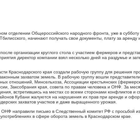
ном отделении Общероссийского народного фронта, уже в субботу 
Тбилисского, начинают получать свои документы, плату за аренду 
после организации круглого стола с участием фермеров и предста
приятия директор компании взял несколько дней на раздумье и зат
асти Краснодарского края создали рабочую группу для решения пр
законным захватом земель. В рабочую группу вошли представител
ых отношений, Минсельхоза, Ассоциации крестьянских (фермерск
ссии, Заксобрания края, совета по правам человека и ОНФ. За мес
щения, встретившись на местах со всеми сторонами конфликтов и с
айонов Кубани жалуются на нарушения их прав при аренде и офо
йдерских захватов участков и даже выращенного урожая.
и ОНФ направили письмо в Следственный комитет РФ с просьбой из
употреблениях в сфере оборота земель в Краснодарском крае.