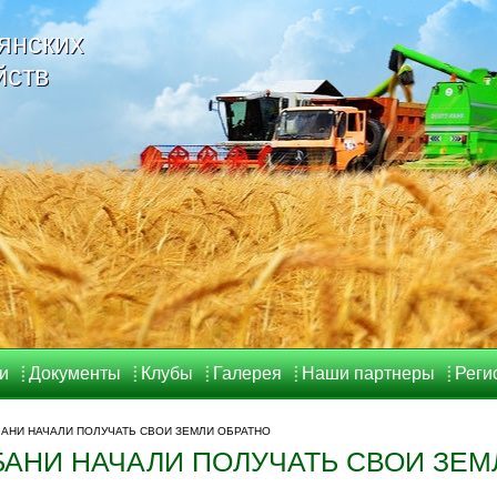
янских
янских
йств
йств
и
Документы
Клубы
Галерея
Наши партнеры
Реги
БАНИ НАЧАЛИ ПОЛУЧАТЬ СВОИ ЗЕМЛИ ОБРАТНО
АНИ НАЧАЛИ ПОЛУЧАТЬ СВОИ ЗЕМ