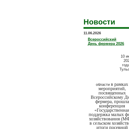
Новости
11.06.2026
Всероссийский
День фермера 2026
10 и
20
год
Туль
в рамках
области
мероприятий,
посвященных
Всероссийскому Д
фермера, прошла
конференция
«Государственна
поддержка малых ф
хозяйствования (М
в сельском хозяйств
итоги посевной