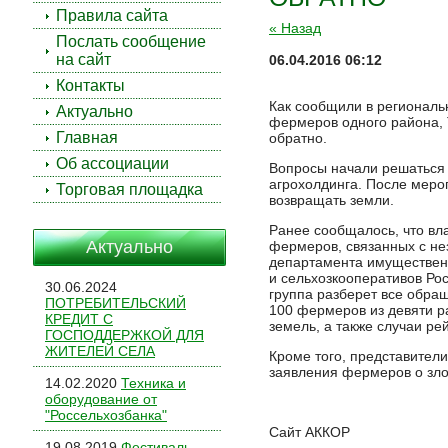
Правила сайта
« Назад
Послать сообщение
на сайт
06.04.2016 06:12
Контакты
Как сообщили в региональ
Актуально
фермеров одного района, 
Главная
обратно.
Об ассоциации
Вопросы начали решаться 
агрохолдинга. После меро
Торговая площадка
возвращать земли.
Ранее сообщалось, что вл
Актуально
фермеров, связанных с не
департамента имущественн
и сельхозкооперативов Ро
30.06.2024
группа разберет все обра
ПОТРЕБИТЕЛЬСКИЙ
100 фермеров из девяти р
КРЕДИТ С
земель, а также случаи ре
ГОСПОДДЕРЖКОЙ ДЛЯ
ЖИТЕЛЕЙ СЕЛА
Кроме того, представител
заявления фермеров о зло
14.02.2020
Техника и
оборудование от
"Россельхозбанка"
Сайт АККОР
19.08.2019
Фестиваль