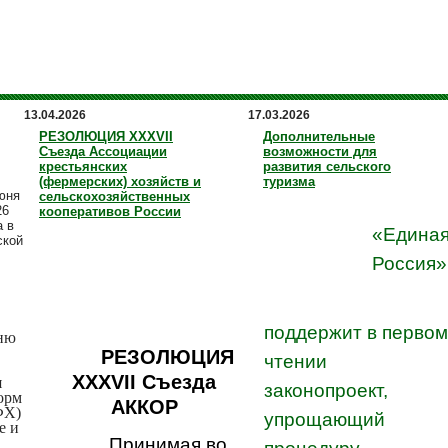
13.04.2026
17.03.2026
РЕЗОЛЮЦИЯ XXXVII
Дополнительные
Съезда Ассоциации
возможности для
крестьянских
развития сельского
(фермерских) хозяйств и
туризма
юня
сельскохозяйственных
26
кооперативов России
а в
«Едина
ской
Россия»
поддержит в первом
ню
РЕЗОЛЮЦИЯ
чтении
XXXVII
Съезда
я
законопроект,
орм
АККОР
ФХ)
упрощающий
е и
Принимая во