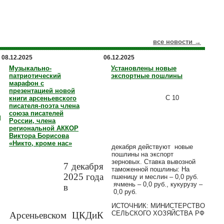
все новости →
08.12.2025
06.12.2025
Музыкально-
Установлены новые
патриотический
экспортные пошлины
марафон с
презентацией новой
С 10
книги арсеньевского
писателя-поэта члена
союза писателей
я
России, члена
региональной АККОР
Виктора Борисова
«Никто, кроме нас»
декабря действуют новые
пошлины на экспорт
зерновых. Ставка вывозной
7 декабря
таможенной пошлины: На
2025 года
пшеницу и меслин – 0,0 руб.
ячмень – 0,0 руб., кукурузу –
в
0,0 руб.
ИCТОЧНИК: МИНИСТЕРСТВО
СЕЛЬСКОГО ХОЗЯЙСТВА РФ
Арсеньевском ЦКДиК