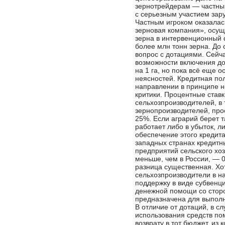
зернотрейдерам — частны
с серьезным участием зар
Частным игроком оказала
зерновая компания», осу
зерна в интервенционный ф
более млн тонн зерна. До 
вопрос с дотациями. Сейч
возможности включения до
на 1 га, но пока всё еще о
неясностей. Кредитная пол
направлении в принципе н
критики. Процентные ставк
сельхозпроизводителей, в 
зернопроизводителей, про
25%. Если аграрий берет т
работает либо в убыток, л
обеспечение этого кредита
западных странах кредитн
предприятий сельского хо
меньше, чем в России, — 0
разница существенная. Хо
сельхозпроизводители в н
поддержку в виде субвенци
денежной помощи со сторо
предназначена для выполн
В отличие от дотаций, в с
использования средств по
возврату в тот бюджет, из 