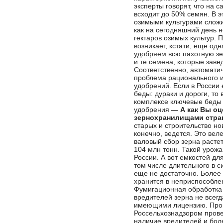
эксперты говорят, что на с
всходит до 50% семян. В э
озимыми культурами сложи
как на сегодняшний день 
гектаров озимых культур. 
возникает, кстати, еще од
удобряем всю пахотную зе
и те семена, которые заве
Соответственно, автомати
проблема рационального и
удобрений. Если в России е
беды: дураки и дороги, то
комплексе ключевые беды
удобрения
— А как Вы оц
зернохранилищами стр
старых и строительство н
конечно, ведется. Это вел
валовый сбор зерна растет
104 млн тонн. Такой урожа
России. А вот емкостей дл
том числе длительного в с
еще не достаточно. Более
хранится в неприспособл
Фумигационная обработка 
вредителей зерна не всег
имеющими лицензию. Пр
Россельхознадзором пров
наличие вредителей и бол