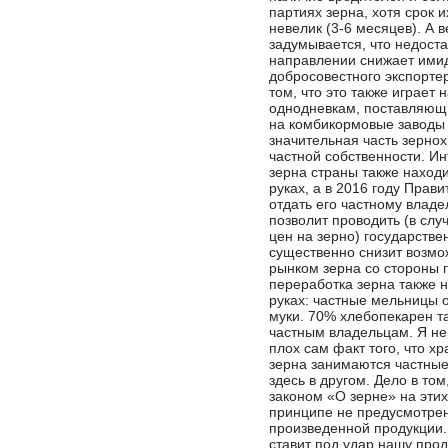
партиях зерна, хотя срок 
невелик (3-6 месяцев). А в
задумывается, что недоста
направлении снижает имид
добросовестного экспортер
том, что это также играет
однодневкам, поставляющ
на комбикормовые заводы
значительная часть зерно
частной собственности. И
зерна страны также находи
руках, а в 2016 году Прав
отдать его частному владе
позволит проводить (в сл
цен на зерно) государств
существенно снизит возмо
рынком зерна со стороны г
переработка зерна также н
руках: частные мельницы 
муки. 70% хлебопекарен т
частным владельцам. Я не 
плох сам факт того, что х
зерна занимаются частны
здесь в другом. Дело в том,
законом «О зерне» на эти
принципе не предусмотрен
произведенной продукции. 
ставит под удар нашу про