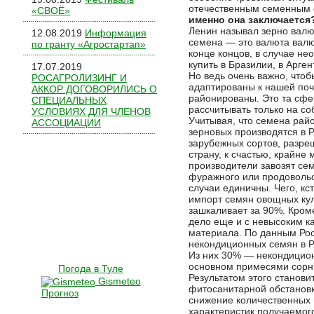
отечественным семенным
«СВОЁ»
именно она заключается
Ленин называл зерно валют
12.08.2019
Информация
семена — это валюта валют
по гранту «Агростартап»
конце концов, в случае н
купить в Бразилии, в Арген
17.07.2019
Но ведь очень важно, что
РОСАГРОЛИЗИНГ И
адаптированы к нашей почв
АККОР ДОГОВОРИЛИСЬ О
районированы. Это та сфе
СПЕЦИАЛЬНЫХ
рассчитывать только на со
УСЛОВИЯХ ДЛЯ ЧЛЕНОВ
Учитывая, что семена рай
АССОЦИАЦИИ
зерновых производятся в Р
зарубежных сортов, разре
страну, к счастью, крайне
производители завозят се
фуражного или продовольс
случаи единичны. Чего, кс
импорт семян овощных кул
зашкаливает за 90%. Кром
дело еще и с невысоким к
материала. По данным Рос
некондиционных семян в Р
Из них 30% — некондицион
основном примесями сорн
Погода в Туле
Результатом этого станови
Gismeteo
фитосанитарной обстановк
Прогноз
снижение количественных 
характеристик получаемог