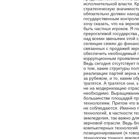
исполнительной власти. Кр
стратегическую значимость
обязательно должен наход
государственным контролем
хочу сказать, что на зерн
быть частных игроков. Я го
прерогативой государства
над всеми звеньями этой 
селекции семян до финан
связанных с продажей зерн
обеспечить необходимый 
коррупционным проявления
Ведь сегодня отсутствует
о том, какие структуры по
реализации партий зерна к
за рубежом, и то, каким о
тратятся. А тратятся они,
не на модернизацию отрас
необходимо. Выращивание
большинстве площадей пр
технологиям. Притом что 
не соблюдаются. Именно 
технологий, в частности т
земледелия, так важно дл
зерновой отрасли. Ведь б
компьютерных технологий 
позиционирования (я гов
технологии точного земле