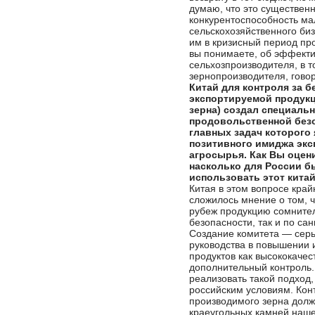
думаю, что это существен
конкурентоспособность ма
сельскохозяйственного би
им в кризисный период прод
вы понимаете, об эффект
сельхозпроизводителя, в т
зернопроизводителя, гово
Китай для контроля за 
экспортируемой продукц
зерна) создал специаль
продовольственной безо
главных задач которого
позитивного имиджа экс
агросырья. Как Вы оцени
насколько для России б
использовать этот кита
Китая в этом вопросе край
сложилось мнение о том, ч
рубеж продукцию сомнител
безопасности, так и по с
Создание комитета — серь
руководства в повышении 
продуктов как высококаче
дополнительный контроль.
реализовать такой подход,
российским условиям. Кон
производимого зерна долж
краеугольных камней наше