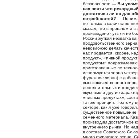
безопасности
— Вы упомян
нас почти что рекордный
достаточен ли он для о
потребностей?
— Понимае
не только в количественно
сказал, что в прошлом и в
произведено чуть ли не бо
России жуткая нехватка ка
продовольственного зерна,
невозможно делать качеств
нас продается, скорее, на
продукт», «пивной продукт
продуктом» подразумевают
приготовленные по техноло
используется зерно четверт
фуражное зерно) с добав
высококачественного зерна
дополнительных ингредие
вкусовые и другие характер
«пивных продуктах», соотв
тот же принцип. Поэтому 
секторе, как я уже говорил
существенное повышение 
семенного материала. Каз
производим достаточное к
внутреннего рынка. Но на
в составе Советского Сою
много фуражного зерна. С