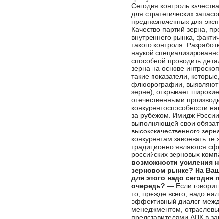
Сегодня контроль качества
для стратегических запасо
предназначенных для эксп
Качество партий зерна, п
внутреннего рынка, факти
такого контроля. Разработ
наукой специализированн
способной проводить дета
зерна на основе интроскоп
такие показатели, которые
флюорографии, выявляют 
зерне), открывает широки
отечественными производ
конкурентоспособности на
за рубежом. Имидж России
выполняющей свои обязат
высококачественного зерн
конкурентам завоевать те 
традиционно являются сф
российских зерновых комп
возможности усиления н
зерновом рынке? На Ваш
для этого надо сегодня 
очередь?
— Если говорит
то, прежде всего, надо на
эффективный диалог межд
менеджментом, отраслевы
представителями АПК в за