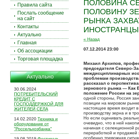
ПОЛОВИНА СЕ
Правила сайта
ПОЛОВИНУ З
Послать сообщение
на сайт
РЫНКА ЗАХВА
Контакты
ИНОСТРАНЦЫ
Актуально
« Назад
Главная
07.12.2014 23:00
Об ассоциации
Торговая площадка
Михаил Архипов, профес
председателя Северо-За
междисциплинарных исс
Актуально
проблемам производств
рассказал о перспектив
зернового рынка
— Как 
30.06.2024
положение России на зе
ПОТРЕБИТЕЛЬСКИЙ
одной стороны, Россия за
КРЕДИТ С
позиции на мировом рынке
ГОСПОДДЕРЖКОЙ ДЛЯ
настоящее время входит в
ЖИТЕЛЕЙ СЕЛА
производству зерна и в тро
Но если оценивать реальн
14.02.2020
Техника и
очевидно, что в ней накоп
оборудование от
начиная с селекционной р
"Россельхозбанка"
переработкой и продажей з
особенно тревожная ситуа
19.08.2019
Фестиваль