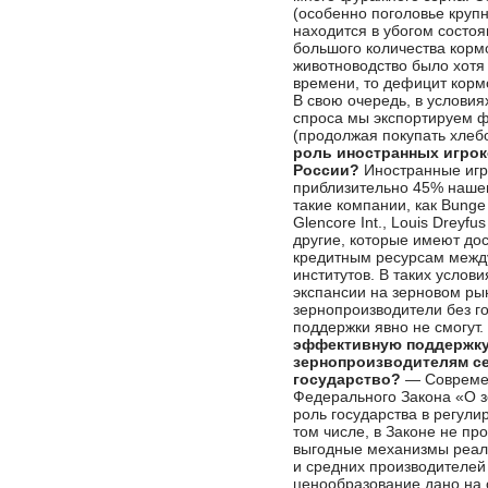
(особенно поголовье крупн
находится в убогом состоя
большого количества корм
животноводство было хотя 
времени, то дефицит корм
В свою очередь, в условия
спроса мы экспортируем 
(продолжая покупать хлеб
роль иностранных игрок
России?
Иностранные игр
приблизительно 45% нашег
такие компании, как Bunge Li
Glencore Int., Louis Dreyfus
другие, которые имеют до
кредитным ресурсам меж
институтов. В таких услови
экспансии на зерновом ры
зернопроизводители без г
поддержки явно не смогут.
эффективную поддержку
зернопроизводителям се
государство?
— Совреме
Федерального Закона «О з
роль государства в регули
том числе, в Законе не п
выгодные механизмы реал
и средних производителей 
ценообразование дано на 