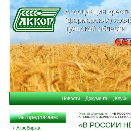
Ассоциация кресть
Ассоциация кресть
(фермерских) хозя
(фермерских) хозя
Тульской области
Тульской области
Новости
Документы
Клубы
Главная
\
Актуально
\
«В РОССИИ 
Мы предлагаем:
А ПОЛОВИНУ ЗЕРНОВОГО РЫНК
«В РОССИИ Н
Агробиржа