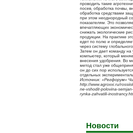
проводить такие агротехни
посев, обработка почвы, в
обработка средствами защ
при этом неоднородный со
показателям. Это позволя
впечатляющих экономическ
снижать экологические рис
продукции. На практике это
едет по полю и определяе
через систему глобальног
Затем он дает команду н
компьютер, который меняе
внесения удобрения. Во м
метод стал уже общеприня
он до сих пор используетс
отдельных экспериментал
Источник:
«Регфорум»
Ч
http://www.agroxxi.ru/rossiis
ne-vshodit-polovina-semjan
rynka-zahvatili-inostrancy.ht
Новости